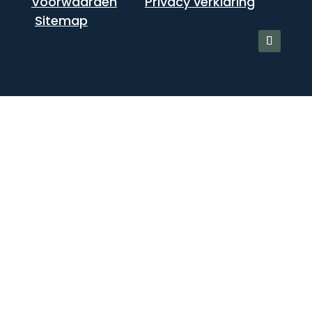
Voorwaarden
Privacy verklaring
Sitemap
Close
this
modu