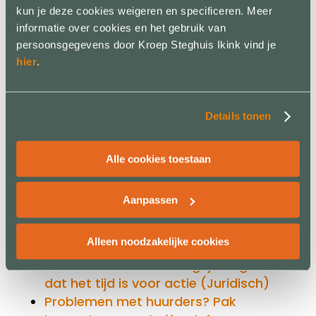
Geschillen bij openstaande facturen:
kun je deze cookies weigeren en specificeren. Meer
wat kunt u doen? (Juridisch)
informatie over cookies en het gebruik van
Professioneel incasseren zonder uw
persoonsgegevens door Kroep Steghuis Ikink vind je
klantrelaties te schaden (Juridisch)
hier
.
Wat is het verschil tussen een
deurwaarder en
gerechtsdeurwaarder? (Juridisch)
Details tonen
Hoe werkt de uitbetaling na een
incasso? Dit moet u weten
Alle cookies toestaan
(Juridisch)
Debiteurenbeheer uitbesteden
Aanpassen
zonder zorgen: bespaar tijd en krijg
sneller betaald (Juridisch)
Alleen noodzakelijke cookies
Wanneer een incassobureau
inschakelen: de 7 belangrijke signalen
dat het tijd is voor actie (Juridisch)
Problemen met huurders? Pak