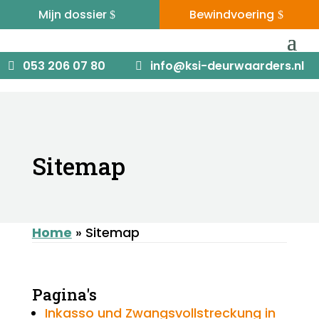
Mijn dossier
Bewindvoering
053 206 07 80 -
info@ksi-
(09:00 tot 17:00)
deurwaarders.nl
053 206 07 80
info@ksi-deurwaarders.nl
Sitemap
Home
»
Sitemap
Pagina's
Inkasso und Zwangsvollstreckung in