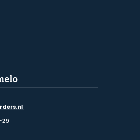
melo
rders.nl
-29