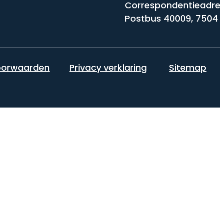
Correspondentieadre
Postbus 40009, 7504
oorwaarden
Privacy verklaring
Sitemap
em contact met ons op.
ng. Bij Kroep Steghuis Ikink gerechtsdeurwaarders zorgen wij voor
 uitgebreid netwerk.