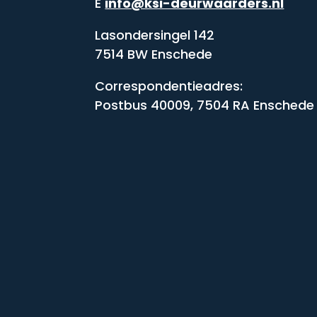
E
info@ksi-deurwaarders.nl
Lasondersingel 142
7514 BW Enschede
Correspondentieadres:
Postbus 40009, 7504 RA Enschede