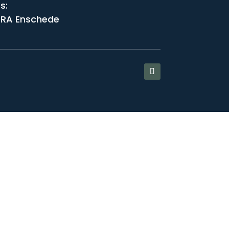
s:
 RA Enschede
Close
this
module
: