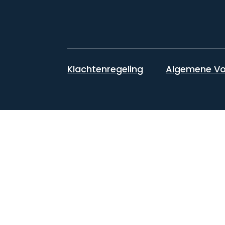
Klachtenregeling
Algemene V
Hoe kunnen wij u helpen? Ne
Wij geven u advies over incasso, procedures en beslagleggi
persoonlijke service, snelle oplossingen en toegang tot een