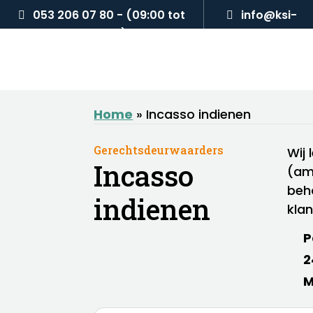
053 206 07 80 - (09:00 tot
info@ksi-
17:00)
deurwaarder
Home
»
Incasso indienen
Gerechtsdeurwaarders
Wij
Incasso
(am
beh
indienen
kla
P
2
M