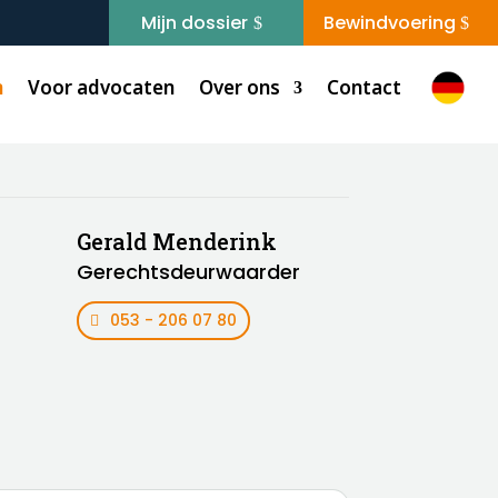
Mijn dossier
Bewindvoering
n
und Zwangsvollstreckung in den Niederlanden
Voor advocaten
Over ons
Contact
Gerald Menderink
Gerechtsdeurwaarder
053 - 206 07 80