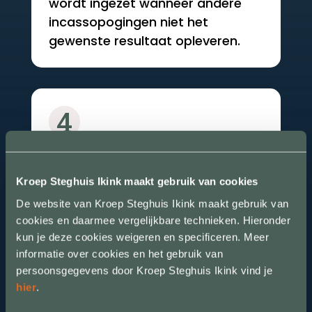
wordt ingezet wanneer andere
incassopogingen niet het
gewenste resultaat opleveren.
4
Een gerechtsdeurwaarder
kan een stap verder zetten
Kroep Steghuis Ikink maakt gebruik van cookies
Een gerechtsdeurwaarder heeft
De website van Kroep Steghuis Ikink maakt gebruik van
de bevoegdheid om juridische
cookies en daarmee vergelijkbare technieken. Hieronder
stappen te zetten die verder
kun je deze cookies weigeren en specificeren. Meer
gaan dan de mogelijkheden van
informatie over cookies en het gebruik van
persoonsgegevens door Kroep Steghuis Ikink vind je
een incassobureau. Denk aan het
hier
.
uitvoeren van dwangmaatregelen
en het vertegenwoordigen in