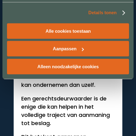
rechtbankprocedures.
Details tonen
Alle cookies toestaan
5
Aanpassen
Uw wanbetaler weet dit ook
Alleen noodzakelijke cookies
De schuldenaar weet ook dat een
incassobureau niet meer acties
kan ondernemen dan uzelf.
Een gerechtsdeurwaarder is de
enige die kan helpen in het
volledige traject van aanmaning
tot beslag.