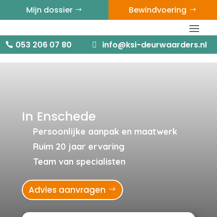
Mijn dossier
Bewindvoering
053 206 07 80 -
info@ksi-
(09:00 tot 17:00)
deurwaarders.nl
053 206 07 80
info@ksi-deurwaarders.nl
In Enschede
Persoonlijke aanpak en maatwerk
Ruim 20 jaar ervaring
Team van specialisten
Advies aanvragen