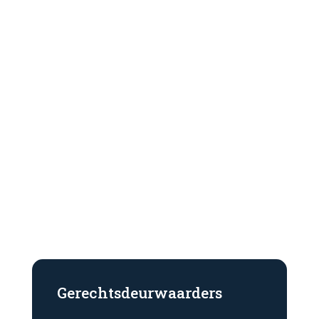
Gerechtelijke procedure
Wij weten welke paden te
bewandelen.
$
Gerechtsdeurwaarders