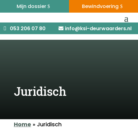
Mijn dossier
Bewindvoering
053 206 07 80 -
info@ksi-
(09:00 tot 17:00)
deurwaarders.nl
053 206 07 80
info@ksi-deurwaarders.nl
Juridisch
Home
»
Juridisch