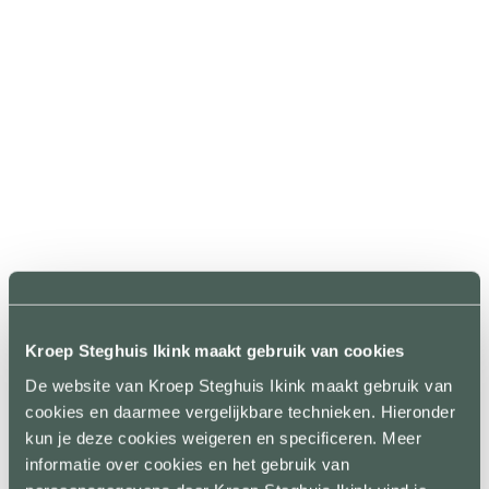
Een huurder die structureel niet
betaalt, een woning waar de
overlast niet meer te negeren is of
een pand dat wordt misbruikt voor
hennepteelt; voor een verhuurder
zijn dit situaties die niet alleen
frustrerend zijn, maar ook
onhoudbaar. Op dat moment wilt
u als...
Kroep Steghuis Ikink maakt gebruik van cookies
De website van Kroep Steghuis Ikink maakt gebruik van
cookies en daarmee vergelijkbare technieken. Hieronder
kun je deze cookies weigeren en specificeren. Meer
informatie over cookies en het gebruik van